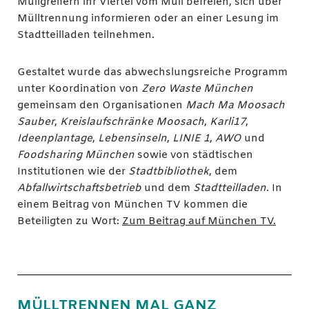
Müllgreifern ihr Viertel vom Müll befreien, sich über
Mülltrennung informieren oder an einer Lesung im
Stadtteilladen teilnehmen.
Gestaltet wurde das abwechslungsreiche Programm
unter Koordination von
Zero Waste München
gemeinsam den Organisationen
Mach Ma Moosach
Sauber
,
Kreislaufschränke Moosach
,
Karli17
,
Ideenplantage
,
Lebensinseln
,
LINIE 1
,
AWO
und
Foodsharing München
sowie von städtischen
Institutionen wie der
Stadtbibliothek
, dem
Abfallwirtschaftsbetrieb
und dem
Stadtteilladen
. In
einem Beitrag von München TV kommen die
Beteiligten zu Wort:
Zum Beitrag auf München TV.
MÜLLTRENNEN MAL GANZ