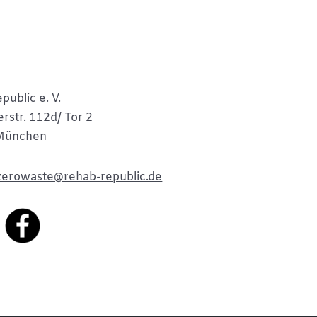
public e. V.
rstr. 112d/ Tor 2
München
zerowaste@rehab-republic.de