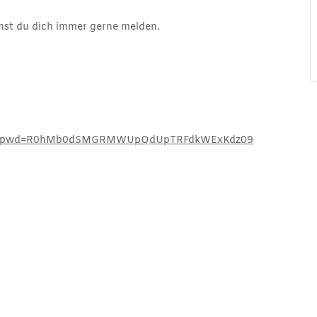
nnst du dich immer gerne melden.
6030?pwd=R0hMb0dSMGRMWUpQdUpTRFdkWExKdz09